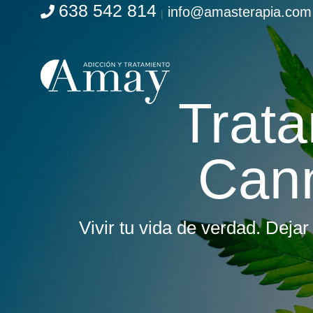
638 542 814
info@amasterapia.com
Saltar
|
al
contenido
Trata
Cann
Vivir tu vida de verdad. Dejar