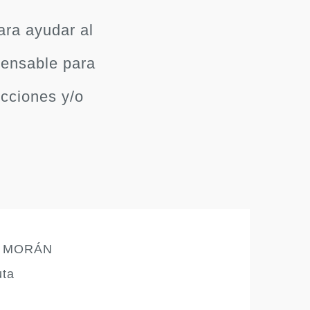
ara ayudar al
pensable para
icciones y/o
S MORÁN
uta